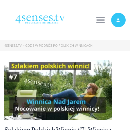
Toggle navi
4SENSES.TV
>
GDZIE W PODRÓŻ PO POLSKICH WINNICACH
Szlakiem Polskich Winnic #7 | Winnica