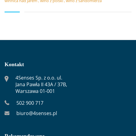
winnica nad jarem
,
wino z polski
,
wino z sandomierza
Kontakt
4Senses Sp. z o.o. ul.
Jana Pawła II 43A / 37B,
Warszawa 01-001
502 900 717
biuro@4senses.pl