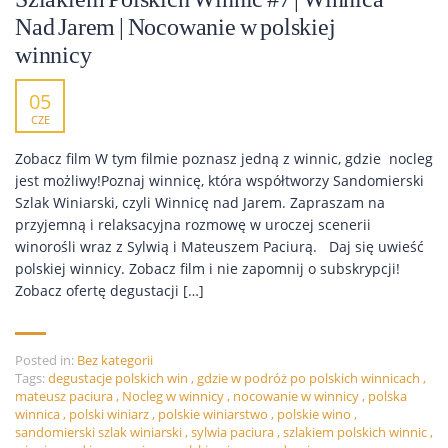
Nad Jarem | Nocowanie w polskiej
winnicy
05
CZE
Zobacz film W tym filmie poznasz jedną z winnic, gdzie nocleg
jest możliwy!Poznaj winnicę, która współtworzy Sandomierski
Szlak Winiarski, czyli Winnicę nad Jarem. Zapraszam na
przyjemną i relaksacyjna rozmowę w uroczej scenerii
winorośli wraz z Sylwią i Mateuszem Paciurą. Daj się uwieść
polskiej winnicy. Zobacz film i nie zapomnij o subskrypcji!
Zobacz ofertę degustacji […]
Posted in:
Bez kategorii
Tags:
degustacje polskich win
,
gdzie w podróż po polskich winnicach
,
mateusz paciura
,
Nocleg w winnicy
,
nocowanie w winnicy
,
polska
winnica
,
polski winiarz
,
polskie winiarstwo
,
polskie wino
,
sandomierski szlak winiarski
,
sylwia paciura
,
szlakiem polskich winnic
,