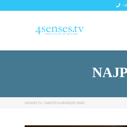
+48
NAJ
4SENSES.TV
>
NAJPOPULARNIEJSZE WINO