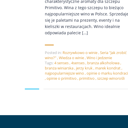
charakterystyczne aromaty dla szczepu
Primitivo. Wina z tego szczepu to bieżąco
najpopularniejsze wino w Polsce. Sprzedaj
się je paletami na prezenty, eventy i na
kieliszki w restauracjach. Wino idealnie
odpowiada palecie […]
Posted in:
Rozrywkowo o winie
,
Seria "Jak zrobić
wino?"
,
Wiedza o winie
,
Wino i jedzenie
Tags:
4 senses
,
4senses
,
branża alkoholowa
,
branża winiarska
,
jerzy kruk
,
marek kondrat
,
najpopularniejsze wino
,
opinie o marku kondrac
,
opinie o primitivo
,
primitivo
,
szczep winorośli