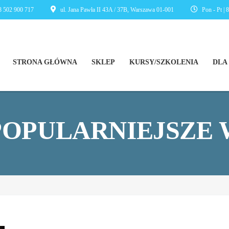
 502 900 717
ul. Jana Pawła II 43A / 37B, Warszawa 01-001
Pon - Pt | 
STRONA GŁÓWNA
SKLEP
KURSY/SZKOLENIA
DLA
POPULARNIEJSZE 