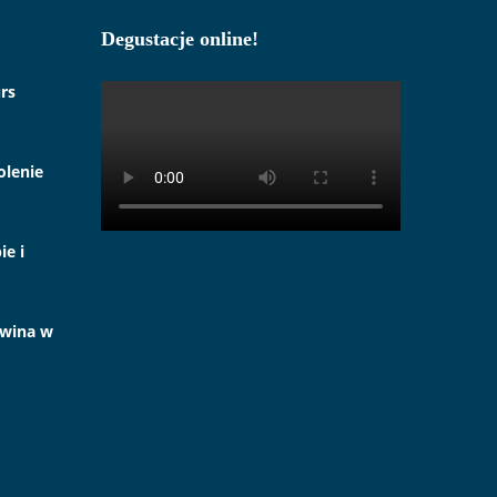
Degustacje online!
rs
olenie
ie i
 wina w