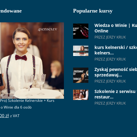
ndowane
Popularne kursy
Wiedza o Winie | Ku
Online
PRZEZ JERZY KRUK
kurs kelnerski / szk
kelners...
PRZEZ JERZY KRUK
Zyskaj pewność sieb
sprzedawaj...
PRZEZ JERZY KRUK
Szkolenie z serwisu
restaur...
 Pro) Szkolenie Kelnerskie + Kurs
PRZEZ JERZY KRUK
o Winie dla 6 osób
,00
zł
z VAT