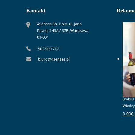
Kontakt
Rekome
4Senses Sp. z o.o. ul. Jana
Pawła II 43A / 37B, Warszawa
01-001
502 900 717
biuro@4senses.pl
(Pakiet
Wiedzy 
3 000